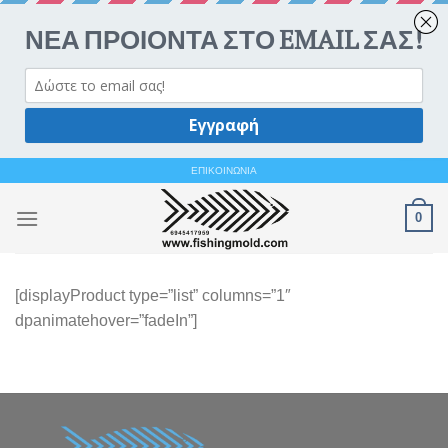
Ανοίξτε 
Skip
ΕΠΙΚΟΙΝΩΝΙΑ
to
0
content
[displayProduct type=”list” columns=”1″
dpanimatehover=”fadeIn”]