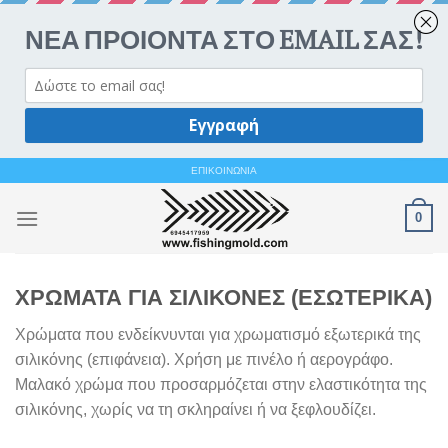
Ανοίξτε 
Skip
ΕΠΙΚΟΙΝΩΝΙΑ
to
0
content
ΧΡΩΜΑΤΑ ΓΙΑ ΣΙΛΙΚΟΝΕΣ (ΕΣΩΤΕΡΙΚΑ)
Χρώματα που ενδείκνυνται για χρωματισμό εξωτερικά της
σιλικόνης (επιφάνεια). Χρήση με πινέλο ή αερογράφο.
Μαλακό χρώμα που προσαρμόζεται στην ελαστικότητα της
σιλικόνης, χωρίς να τη σκληραίνει ή να ξεφλουδίζει.