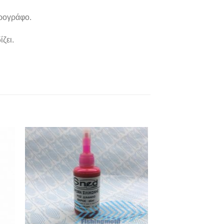
ερογράφο.
ζει.