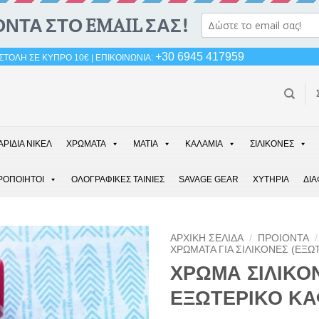
+30 6945 417959
ΤΟΛΗ ΣΕ ΚΥΠΡΟ 10€ | ΕΠΙΚΟΙΝΩΝΙΑ:
ΑΡΙΔΙΑ ΝΙΚΕΛ
ΧΡΩΜΑΤΑ
ΜΑΤΙΑ
ΚΑΛΑΜΙΑ
ΣΙΛΙΚΟΝΕΣ
ΡΟΠΟΙΗΤΟΙ
ΟΛΟΓΡΑΦΙΚΕΣ ΤΑΙΝΙΕΣ
SAVAGE GEAR
ΧΥΤΗΡΙΑ
ΔΙ
ΑΡΧΙΚΉ ΣΕΛΊΔΑ
/
ΠΡΟΙΟΝΤΑ
/
ΧΡΩΜΑΤΑ ΓΙΑ ΣΙΛΙΚΟΝΕΣ (ΕΞΩ
ΧΡΩΜΑ ΣΙΛΙΚΟ
ΕΞΩΤΕΡΙΚΟ Κ