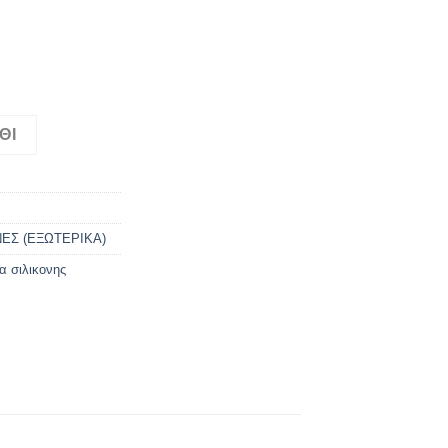
Ο ΚΑΦΕ ποσότητα
ΘΙ
ΝΕΣ (ΕΞΩΤΕΡΙΚΑ)
α σιλικονης