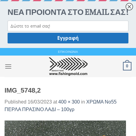
Ανοίξτε 
Skip
ΕΠΙΚΟΙΝΩΝΙΑ
to
0
content
IMG_5748,2
Published
16/03/2023
at
400 × 300
in
ΧΡΩΜΑ Νο55
ΠΕΡΛΑ ΠΡΑΣΙΝΟ ΛΑΔΙ – 100γρ