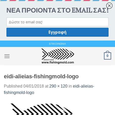
Ανοίξτε 
Skip
ΕΠΙΚΟΙΝΩΝΙΑ
to
0
content
eidi-alieias-fishingmold-logo
Published
04/01/2018
at
290 × 120
in
eidi-alieias-
fishingmold-logo