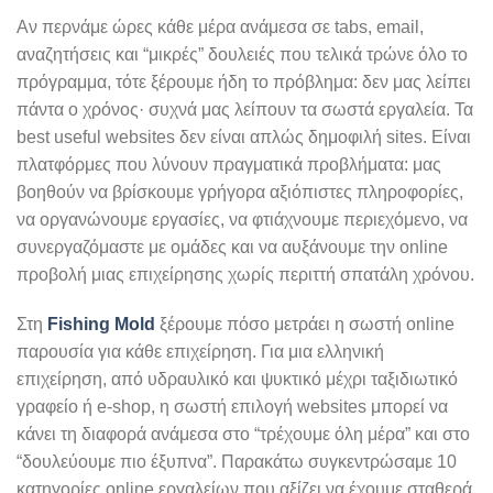
Αν περνάμε ώρες κάθε μέρα ανάμεσα σε tabs, email,
αναζητήσεις και “μικρές” δουλειές που τελικά τρώνε όλο το
πρόγραμμα, τότε ξέρουμε ήδη το πρόβλημα: δεν μας λείπει
πάντα ο χρόνος· συχνά μας λείπουν τα σωστά εργαλεία. Τα
best useful websites δεν είναι απλώς δημοφιλή sites. Είναι
πλατφόρμες που λύνουν πραγματικά προβλήματα: μας
βοηθούν να βρίσκουμε γρήγορα αξιόπιστες πληροφορίες,
να οργανώνουμε εργασίες, να φτιάχνουμε περιεχόμενο, να
συνεργαζόμαστε με ομάδες και να αυξάνουμε την online
προβολή μιας επιχείρησης χωρίς περιττή σπατάλη χρόνου.
Στη
Fishing Mold
ξέρουμε πόσο μετράει η σωστή online
παρουσία για κάθε επιχείρηση. Για μια ελληνική
επιχείρηση, από υδραυλικό και ψυκτικό μέχρι ταξιδιωτικό
γραφείο ή e-shop, η σωστή επιλογή websites μπορεί να
κάνει τη διαφορά ανάμεσα στο “τρέχουμε όλη μέρα” και στο
“δουλεύουμε πιο έξυπνα”. Παρακάτω συγκεντρώσαμε 10
κατηγορίες online εργαλείων που αξίζει να έχουμε σταθερά