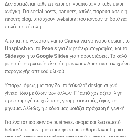
Δεν χρειάζεται κάθε επιχείρηση γραφίστα για κάθε μικρή
ανάγκη. Για social posts, banners, απλές παρουσιάσεις ή
εικόνες blog, υπάρχουν websites που κάνουν τη δουλειά
πολύ πιο εύκολη.
Από τα πιο γνωστά είναι το
Canva
για γρήγορο design, το
Unsplash
και το
Pexels
για δωρεάν φωτογραφίες, και το
Slidesgo
ή το
Google Slides
για παρουσιάσεις. Το καλό
με αυτά τα εργαλεία είναι ότι μειώνουν δραστικά τον χρόνο
παραγωγής οπτικού υλικού.
Υπάρχει όμως μια παγίδα: το “εύκολο” design συχνά
γίνεται ίδιο με όλων των άλλων. Γι’ αυτό χρειάζεται λίγη
προσαρμογή σε χρώματα, γραμματοσειρές, ύφος και
μήνυμα. Αλλιώς, η εικόνα μας μοιάζει πρόχειρη ή γενική.
Για ένα τοπικό service business, ακόμα και ένα σωστό
before/after post, μια προσφορά με καθαρό layout ή μια