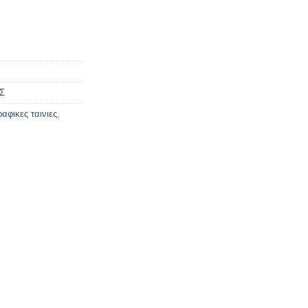
Σ
αφικες ταινιες
,