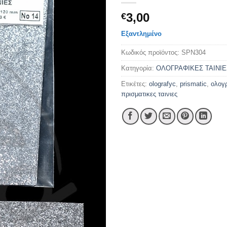
3,00
€
Εξαντλημένο
Κωδικός προϊόντος:
SPN304
Κατηγορία:
ΟΛΟΓΡΑΦΙΚΕΣ ΤΑΙΝΙΕ
Ετικέτες:
olografyc
,
prismatic
,
ολογρ
πρισματικες ταινιες