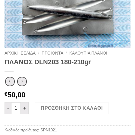
ΑΡΧΙΚΉ ΣΕΛΊΔΑ
/
ΠΡΟΙΟΝΤΑ
/
ΚΑΛΟΥΠΙΑ ΠΛΑΝΟΙ
ΠΛΑΝΟΣ DLN203 180-210gr
50,00
€
ΠΛΑΝΟΣ DLN203 180-210gr ποσότητα
ΠΡΟΣΘΉΚΗ ΣΤΟ ΚΑΛΆΘΙ
Κωδικός προϊόντος:
SPN1021