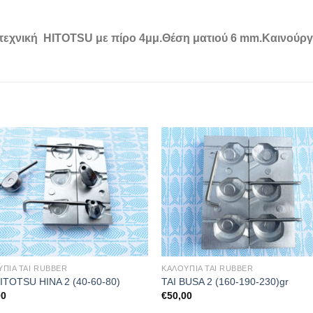
ν τεχνική HITOTSU με πίρο 4μμ.Θέση ματιού 6 mm.Καινούργ
ΠΙΑ TAI RUBBER
ΚΑΛΟΥΠΙΑ TAI RUBBER
HITOTSU HINA 2 (40-60-80)
TAI BUSA 2 (160-190-230)gr
00
€
50,00