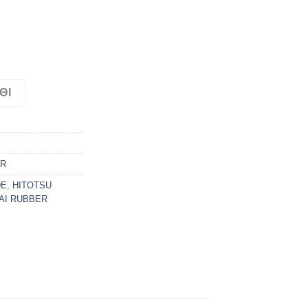
) ποσότητα
ΘΙ
ER
DE
,
HITOTSU
AI RUBBER