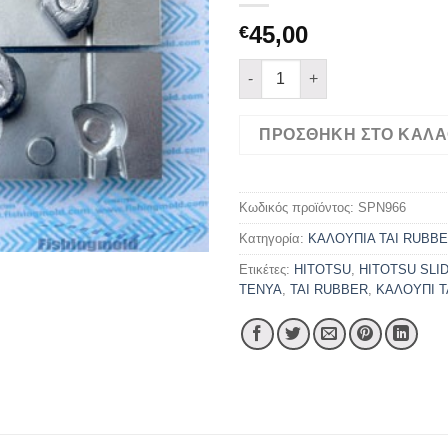
45,00
€
TAI HITOTSU HINA 1 (15-25-35
ΠΡΟΣΘΉΚΗ ΣΤΟ ΚΑΛΆ
Κωδικός προϊόντος:
SPN966
Κατηγορία:
ΚΑΛΟΥΠΙΑ TAI RUBB
Ετικέτες:
HITOTSU
,
HITOTSU SLI
TENYA
,
TAI RUBBER
,
ΚΑΛΟΥΠΙ T