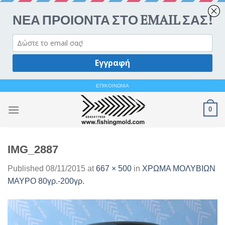
Ανοίξτε 
Skip
ΕΠΙΚΟΙΝΩΝΙΑ
to
0
content
IMG_2887
Published
08/11/2015
at
667 × 500
in
ΧΡΩΜΑ ΜΟΛΥΒΙΩΝ
ΜΑΥΡΟ 80γρ.-200γρ.