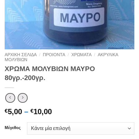
ΑΡΧΙΚΉ ΣΕΛΊΔΑ
/
ΠΡΟΙΟΝΤΑ
/
ΧΡΩΜΑΤΑ
/
ΑΚΡΥΛΙΚΑ
ΜΟΛΥΒΙΩΝ
ΧΡΩΜΑ ΜΟΛΥΒΙΩΝ ΜΑΥΡΟ
80γρ.-200γρ.
Price
5,00
–
10,00
€
€
range:
€5,00
Μέγεθος
through