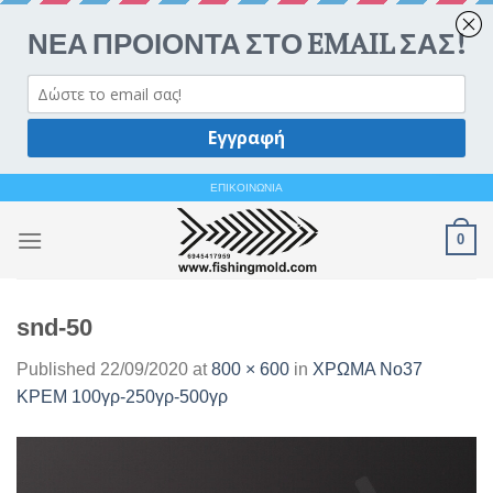
Ανοίξτε 
Skip
ΕΠΙΚΟΙΝΩΝΙΑ
to
0
content
snd-50
Published
22/09/2020
at
800 × 600
in
ΧΡΩΜΑ Νο37
ΚΡΕΜ 100γρ-250γρ-500γρ