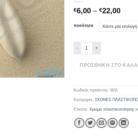
Price
6,00
–
22,00
€
€
rang
€6,0
ποσότητα
thro
€22,
ΧΡΩΜΑ Νο37 ΚΡΕΜ 100γρ-250
ΠΡΟΣΘΉΚΗ ΣΤΟ ΚΑΛΆ
Κωδικός προϊόντος:
Μ/Δ
Κατηγορία:
ΣΚΟΝΕΣ ΠΛΑΣΤΙΚΟΠΟ
Ετικέτα:
Χρώμα πλαστικοποίησης υ