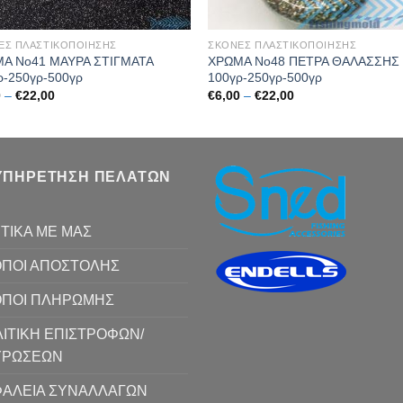
ΕΣ ΠΛΑΣΤΙΚΟΠΟΙΗΣΗΣ
ΣΚΟΝΕΣ ΠΛΑΣΤΙΚΟΠΟΙΗΣΗΣ
Α Νο41 ΜΑΥΡΑ ΣΤΙΓΜΑΤΑ
ΧΡΩΜΑ Νο48 ΠΕΤΡΑ ΘΑΛΑΣΣΗΣ
ρ-250γρ-500γρ
100γρ-250γρ-500γρ
Price
Price
0
–
€
22,00
€
6,00
–
€
22,00
range:
range:
€6,00
€6,00
through
through
€22,00
€22,00
ΥΠΗΡΕΤΗΣΗ ΠΕΛΑΤΩΝ
ΤΙΚΑ ΜΕ ΜΑΣ
ΠΟΙ ΑΠΟΣΤΟΛΗΣ
ΟΠΟΙ ΠΛΗΡΩΜΗΣ
ΙΤΙΚΗ ΕΠΙΣΤΡΟΦΩΝ/
ΥΡΩΣΕΩΝ
ΑΛΕΙΑ ΣΥΝΑΛΛΑΓΩΝ