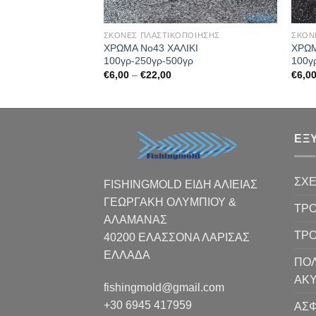
ΠΟΙΗΣΗΣ
ΣΚΟΝΕΣ ΠΛΑΣΤΙΚΟΠΟΙΗΣΗΣ
ΣΚΟΝ
ΜΟΣ ΕΡΗΜΟΥ
ΧΡΩΜΑ Νο43 ΧΑΛΙΚΙ
ΧΡΩΜ
γρ
100γρ-250γρ-500γρ
100γ
ce
Price
€
6,00
–
€
22,00
€
6,0
ge:
range:
00
€6,00
ough
through
,00
€22,00
ΕΞ
ΣΧΕ
FISHINGMOLD ΕΙΔΗ ΑΛΙΕΙΑΣ
ΓΕΩΡΓΑΚΗ ΟΛΥΜΠΙΟΥ &
ΤΡΟ
ΑΛΑΜΑΝΑΣ
ΤΡ
40200 ΕΛΑΣΣΟΝΑ ΛΑΡΙΣΑΣ
EΛΛΑΔΑ
ΠΟΛ
ΑΚ
fishingmold@gmail.com
+30 6945 417959
ΑΣΦ