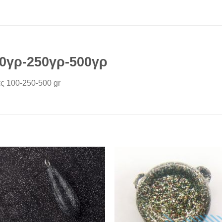
γρ-250γρ-500γρ
ς 100-250-500 gr