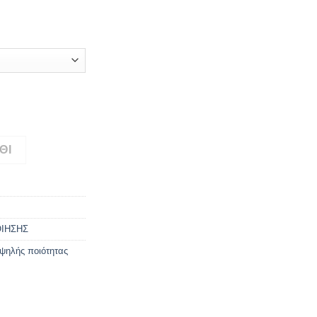
e:
0
ugh
00
γρ-500γρ ποσότητα
ΘΙ
ΙΗΣΗΣ
ψηλής ποιότητας