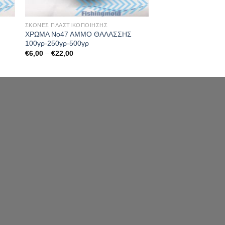
ΣΚΟΝΕΣ ΠΛΑΣΤΙΚΟΠΟΙΗΣΗΣ
ΧΡΩΜΑ Νο47 ΑΜΜΟ ΘΑΛΑΣΣΗΣ
100γρ-250γρ-500γρ
Price
€
6,00
–
€
22,00
range:
€6,00
through
€22,00