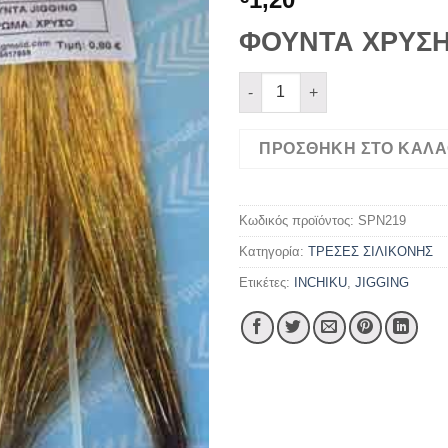
ΦΟΥΝΤΑ ΧΡΥΣ
ΦΟΥΝΤΑ ΧΡΥΣΗ ποσότητα
ΠΡΟΣΘΉΚΗ ΣΤΟ ΚΑΛΆ
Κωδικός προϊόντος:
SPN219
Κατηγορία:
ΤΡΕΣΕΣ ΣΙΛΙΚΟΝΗΣ
Ετικέτες:
INCHIKU
,
JIGGING