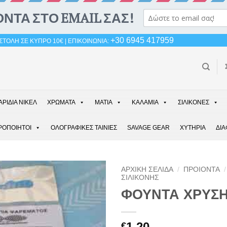
+30 6945 417959
ΤΟΛΗ ΣΕ ΚΥΠΡΟ 10€ | ΕΠΙΚΟΙΝΩΝΙΑ:
ΑΡΙΔΙΑ ΝΙΚΕΛ
ΧΡΩΜΑΤΑ
ΜΑΤΙΑ
ΚΑΛΑΜΙΑ
ΣΙΛΙΚΟΝΕΣ
ΡΟΠΟΙΗΤΟΙ
ΟΛΟΓΡΑΦΙΚΕΣ ΤΑΙΝΙΕΣ
SAVAGE GEAR
ΧΥΤΗΡΙΑ
ΔΙ
ΑΡΧΙΚΉ ΣΕΛΊΔΑ
/
ΠΡΟΙΟΝΤΑ
/
ΣΙΛΙΚΟΝΗΣ
ΦΟΥΝΤΑ ΧΡΥΣ
1,20
€