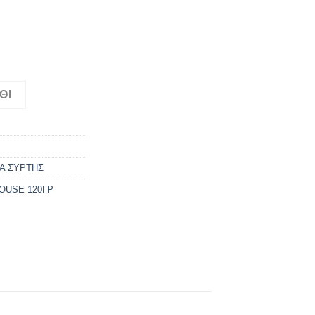
 ποσότητα
ΘΙ
Α ΣΥΡΤΗΣ
OUSE 120ΓΡ