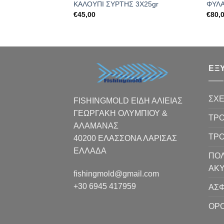
ΓΡ
ΚΑΛΟΥΠΙ ΣΥΡΤΗΣ 3Χ25gr
ΦΥΛΑ
€
45,00
€
80,
ΕΞ
ΣΧΕ
FISHINGMOLD ΕΙΔΗ ΑΛΙΕΙΑΣ
ΓΕΩΡΓΑΚΗ ΟΛΥΜΠΙΟΥ &
ΤΡΟ
ΑΛΑΜΑΝΑΣ
ΤΡ
40200 ΕΛΑΣΣΟΝΑ ΛΑΡΙΣΑΣ
EΛΛΑΔΑ
ΠΟΛ
ΑΚ
fishingmold@gmail.com
+30 6945 417959
ΑΣΦ
ΟΡΟ