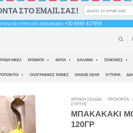
+30 6945 417959
ΤΟΛΗ ΣΕ ΚΥΠΡΟ 10€ | ΕΠΙΚΟΙΝΩΝΙΑ:
ΑΡΙΔΙΑ ΝΙΚΕΛ
ΧΡΩΜΑΤΑ
ΜΑΤΙΑ
ΚΑΛΑΜΙΑ
ΣΙΛΙΚΟΝΕΣ
ΡΟΠΟΙΗΤΟΙ
ΟΛΟΓΡΑΦΙΚΕΣ ΤΑΙΝΙΕΣ
SAVAGE GEAR
ΧΥΤΗΡΙΑ
ΔΙ
ΑΡΧΙΚΉ ΣΕΛΊΔΑ
/
ΠΡΟΙΟΝΤΑ
/
ΣΥΡΤΗΣ
ΜΠΑΚΑΚΑΚΙ M
120ΓΡ