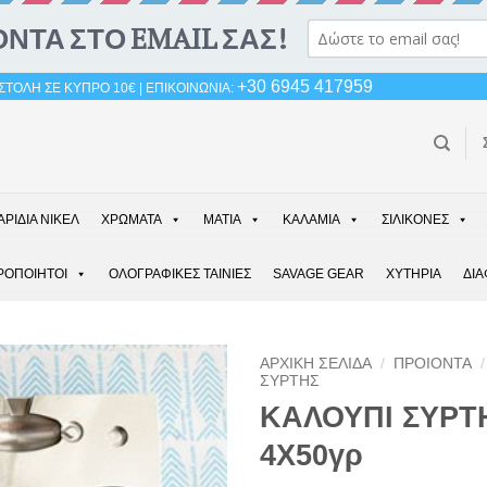
+30 6945 417959
ΤΟΛΗ ΣΕ ΚΥΠΡΟ 10€ | ΕΠΙΚΟΙΝΩΝΙΑ:
ΑΡΙΔΙΑ ΝΙΚΕΛ
ΧΡΩΜΑΤΑ
ΜΑΤΙΑ
ΚΑΛΑΜΙΑ
ΣΙΛΙΚΟΝΕΣ
ΡΟΠΟΙΗΤΟΙ
ΟΛΟΓΡΑΦΙΚΕΣ ΤΑΙΝΙΕΣ
SAVAGE GEAR
ΧΥΤΗΡΙΑ
ΔΙ
ΑΡΧΙΚΉ ΣΕΛΊΔΑ
/
ΠΡΟΙΟΝΤΑ
/
ΣΥΡΤΗΣ
ΚΑΛΟΥΠΙ ΣΥΡΤ
4Χ50γρ