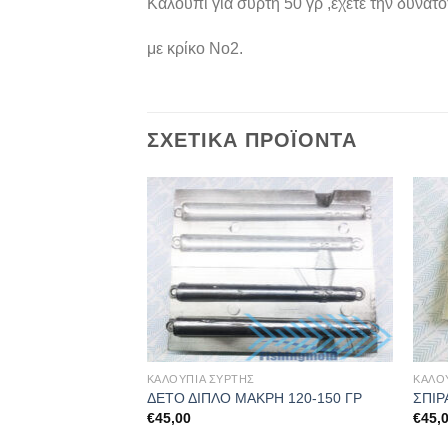
Καλούπι για συρτή 50 γρ ,έχετε την δυνατ
με κρίκο Νο2.
ΣΧΕΤΙΚΆ ΠΡΟΪΌΝΤΑ
ΚΑΛΟΥΠΙΑ ΣΥΡΤΗΣ
ΚΑΛΟ
Ρ
ΔΕΤΟ ΔΙΠΛΟ ΜΑΚΡΗ 120-150 ΓΡ
ΣΠΙΡ
€
45,00
€
45,