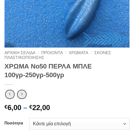
ΑΡΧΙΚΉ ΣΕΛΊΔΑ
/
ΠΡΟΙΟΝΤΑ
/
ΧΡΩΜΑΤΑ
/
ΣΚΟΝΕΣ
ΠΛΑΣΤΙΚΟΠΟΙΗΣΗΣ
ΧΡΩΜΑ Νο50 ΠΕΡΛΑ ΜΠΛΕ
100γρ-250γρ-500γρ
Price
6,00
–
22,00
€
€
range:
€6,00
Ποσότητα
through