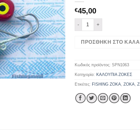
45,00
€
ΖΟΚΑ JOY 1 (80-100-140)gr π
ΠΡΟΣΘΉΚΗ ΣΤΟ ΚΑΛΆ
Κωδικός προϊόντος:
SPN1063
Κατηγορία:
ΚΑΛΟΥΠΙΑ ΖΟΚΕΣ
Ετικέτες:
FISHING ZOKA
,
ZOKA
,
Z