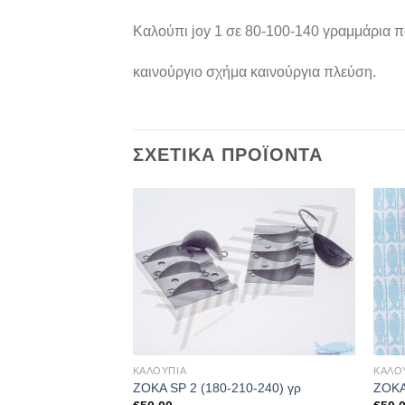
Καλούπι joy 1 σε 80-100-140 γραμμάρια π
καινούργιο σχήμα καινούργια πλεύση.
ΣΧΕΤΙΚΆ ΠΡΟΪΌΝΤΑ
ΚΑΛΟΥΠΙΑ
ΚΑΛΟ
0-150-190)
ΖΟΚΑ SP 2 (180-210-240) γρ
ZOKA